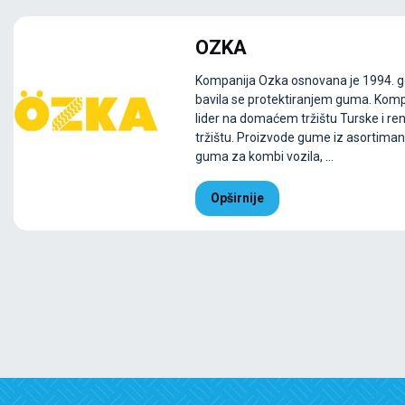
OZKA
Kompanija Ozka osnovana je 1994. g
bavila se protektiranjem guma. Komp
lider na domaćem tržištu Turske i r
tržištu. Proizvode gume iz asortima
guma za kombi vozila, ...
Opširnije