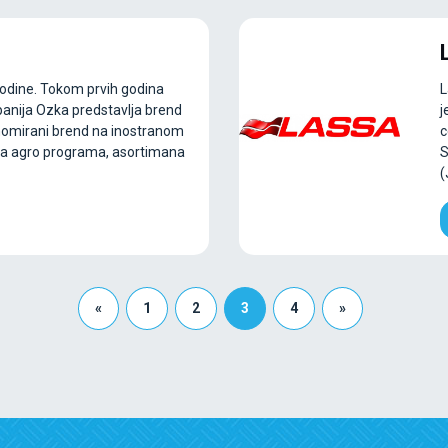
odine. Tokom prvih godina
L
anija Ozka predstavlja brend
j
enomirani brend na inostranom
c
na agro programa, asortimana
S
(
«
1
2
3
4
»