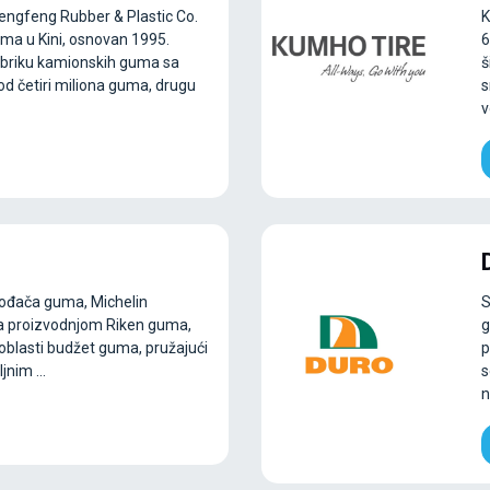
ngfeng Rubber & Plastic Co.
K
ma u ​​Kini, osnovan 1995.
6
 fabriku kamionskih guma sa
š
d četiri miliona guma, drugu
s
v
vođača guma, Michelin
S
a proizvodnjom Riken guma,
g
 oblasti budžet guma, pružajući
p
nim ...
s
n