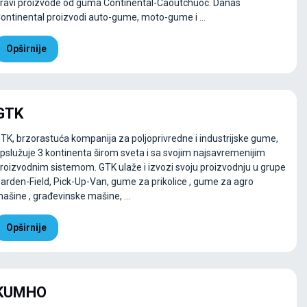
ravi proizvode od guma Continental-Caoutchuoc. Danas
ontinental proizvodi auto-gume, moto-gume i ...
Opširnije
GTK
TK, brzorastuća kompanija za poljoprivredne i industrijske gume,
pslužuje 3 kontinenta širom sveta i sa svojim najsavremenijim
roizvodnim sistemom. GTK ulaže i izvozi svoju proizvodnju u grupe
arden-Field, Pick-Up-Van, gume za prikolice , gume za agro
ašine , građevinske mašine, ...
Opširnije
KUMHO