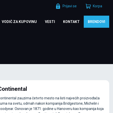
Prijavi se
Korpa
VODIČ ZA KUPOVINU
VESTI
KONTAKT
BRENDOVI
Continental
ontinental zauzima četvrto mesto na listi najvećih proizvođača
uma na svetu, odmah nakon kompanija Bridgestone, Michelin i
oodyear. Osnovan je 1871. godine u Hanoveru kao kompanija koja