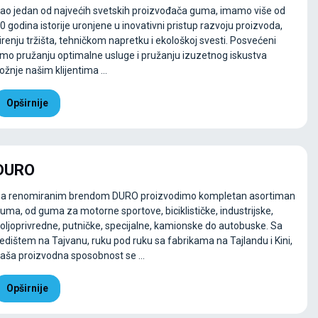
ao jedan od najvećih svetskih proizvođača guma, imamo više od
0 godina istorije uronjene u inovativni pristup razvoju proizvoda,
irenju tržišta, tehničkom napretku i ekološkoj svesti. Posvećeni
mo pružanju optimalne usluge i pružanju izuzetnog iskustva
ožnje našim klijentima ...
Opširnije
DURO
a renomiranim brendom DURO proizvodimo kompletan asortiman
uma, od guma za motorne sportove, biciklističke, industrijske,
oljoprivredne, putničke, specijalne, kamionske do autobuske. Sa
edištem na Tajvanu, ruku pod ruku sa fabrikama na Tajlandu i Kini,
aša proizvodna sposobnost se ...
Opširnije