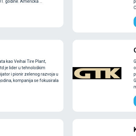
. godine. Američka ...
p
C
ta kao Veihai Tire Plant,
G
td je lider u tehnološkim
o
ijator i pionir zelenog razvoja u
p
godina, kompanija se fokusirala
G
m