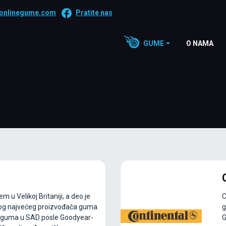
onlinegume.com
Pratite nas
GUME
O NAMA
 u Velikoj Britaniji, a deo je
C
mog najvećeg proizvođača guma
g
ač guma u SAD posle Goodyear-
G