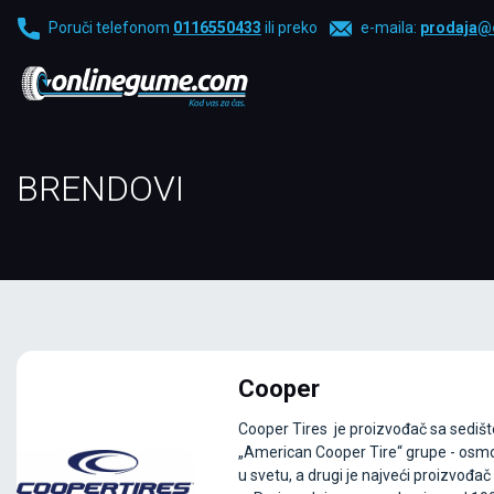
Poruči telefonom
0116550433
ili preko
e-maila:
prodaja@
BRENDOVI
Cooper
Cooper Tires je proizvođač sa sedištem
„American Cooper Tire“ grupe - os
u svetu, a drugi je najveći proizvođ