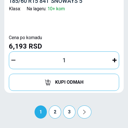
185/60 R15 84T SNOWAYS 5
Klasa: Na lageru:
10+ kom
Cena po komadu
6,193 RSD
KUPI ODMAH
1
2
3