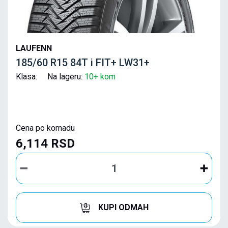
LAUFENN
185/60 R15 84T i FIT+ LW31+
Klasa: Na lageru:
10+ kom
Cena po komadu
6,114 RSD
KUPI ODMAH