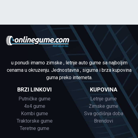
u ponudi imamo zimske , letnje auto gume sa najboljim
cenama u okruzenju. Jednostavna , sigurna i brza kupovina
guma preko interneta.
BRZI LINKOVI
KUPOVINA
Putničke gume
Letnje gume
4x4 gume
Zimske gume
Kombi gume
Sva godišnja doba
Traktorske gume
Brendovi
Teretne gume