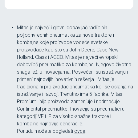
Mitas je najveći i glavni dobavljač radijalnih
poljoprivrednih pneumatika za nove traktore i
kombajne koje proizvode vodeće svetske
proizvođače kao što su John Deere, Case New
Holland, Class i AGCO. Mitas je najveći evropski
dobavljač pneumatika za kombajne. Njegova životna
snaga leži u inovacijama. Posvećeni su istraživanju i
primeni najnovijih inovativnih rešenja. Mitas je
tradicionalni proizvođač pneumatika koji se oslanja na
istraživanje i razvoj. Trenutno ima 5 fabrika. Mitas
Premium linija proizvoda zamenjuje i nadmašuje
Continental pneumatike. Inovacije su pneumatici u
kategoriji VF i IF za visoko-snažne traktore i
kombajne najnovije generacije.
Ponudu možete pogledati
ovde
.