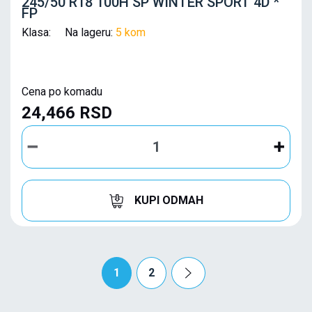
245/50 R18 100H SP WINTER SPORT 4D *
FP
Klasa: Na lageru:
5 kom
Cena po komadu
24,466 RSD
KUPI ODMAH
1
2