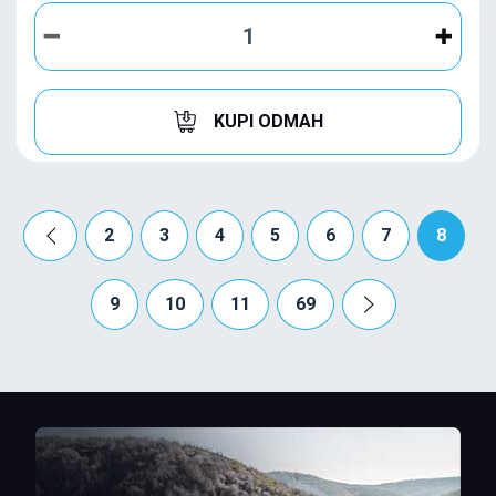
KUPI ODMAH
2
3
4
5
6
7
8
9
10
11
69