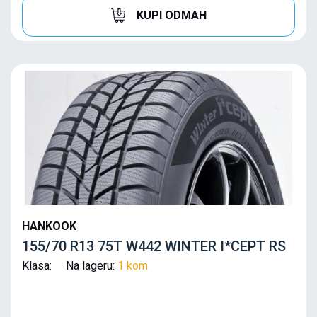
KUPI ODMAH
HANKOOK
155/70 R13 75T W442 WINTER I*CEPT RS
Klasa: Na lageru:
1 kom