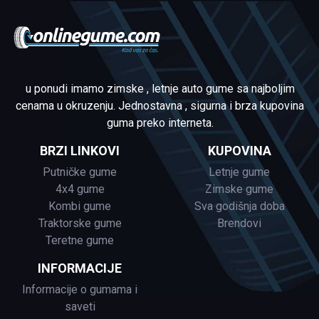
u ponudi imamo zimske , letnje auto gume sa najboljim
cenama u okruzenju. Jednostavna , sigurna i brza kupovina
guma preko interneta.
BRZI LINKOVI
KUPOVINA
Putničke gume
Letnje gume
4x4 gume
Zimske gume
Kombi gume
Sva godišnja doba
Traktorske gume
Brendovi
Teretne gume
INFORMACIJE
Informacije o gumama i
saveti