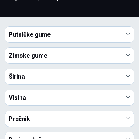
Putničke gume
Zimske gume
Širina
Visina
Prečnik