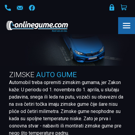
ZIMSKE
AUTO GUME
Automobil treba opremiti zimskim gumama, jer Zakon
kaže: U periodu od 1. novembra do 1. aprila, u slučaju
padavina, snega ili leda na putu, vozači su obavezni da
na sva četiri točka imaju zimske gume čije šare nisu
pliće od četiri milimetra. Zimske gume neophodne su
kada su spoljne temperature niske. Zato je prva i
osnovna stvar - nabaviti ili montirati zimske gume pre
nego što temperature padnu.