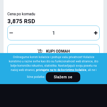
Cena po komadu
3,875 RSD
KUPI ODMAH
Onlinegume koristi kolačiće i poštuje vašu privatnost! Kolačiće
koristimo u razne svrhe kao što su funkcionalnost web stranice, što
bolje korisničko iskustvo, statistika. Nastavljajući svoju posetu na
našoj web stranici,
pristajete na to da koristimo kolačiće
, ali ne i
Slažem se
lične podatke.