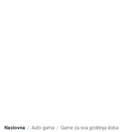
Naslovna
Auto guma
Gume za sva godišnja doba