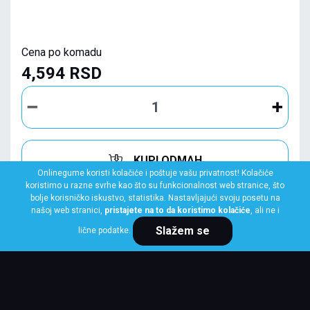
Cena po komadu
4,594 RSD
KUPI ODMAH
Onlinegume koristi kolačiće i poštuje vašu privatnost! Kolačiće
koristimo u razne svrhe kao što su funkcionalnost web stranice, što
bolje korisničko iskustvo, statistika. Nastavljajući svoju posetu na
našoj web stranici,
pristajete na to da koristimo kolačiće
, ali ne i
Slažem se
lične podatke.