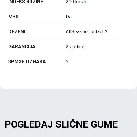
INDEKS BRZINE
210 km/h
M+S
Da
DEZENI
AllSeasonContact 2
GARANCIJA
2 godine
3PMSF OZNAKA
Y
POGLEDAJ SLIČNE GUME