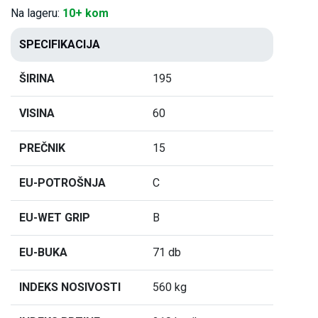
Na lageru:
10+ kom
SPECIFIKACIJA
ŠIRINA
195
VISINA
60
PREČNIK
15
EU-POTROŠNJA
C
EU-WET GRIP
B
EU-BUKA
71 db
INDEKS NOSIVOSTI
560 kg