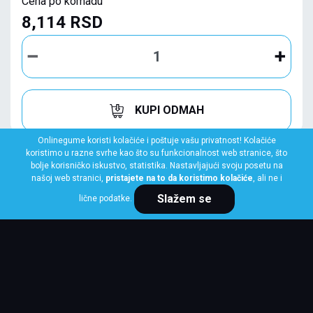
Cena po komadu
8,114 RSD
KUPI ODMAH
Onlinegume koristi kolačiće i poštuje vašu privatnost! Kolačiće
koristimo u razne svrhe kao što su funkcionalnost web stranice, što
bolje korisničko iskustvo, statistika. Nastavljajući svoju posetu na
našoj web stranici,
pristajete na to da koristimo kolačiće
, ali ne i
Slažem se
lične podatke.