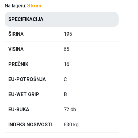
Na lageru:
8 kom
SPECIFIKACIJA
ŠIRINA
195
VISINA
65
PREČNIK
16
EU-POTROŠNJA
C
EU-WET GRIP
B
EU-BUKA
72 db
INDEKS NOSIVOSTI
630 kg