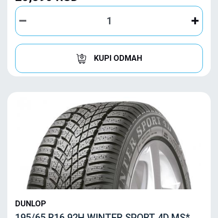
KUPI ODMAH
DUNLOP
195/65 R16 92H WINTER SPORT 4D MS*