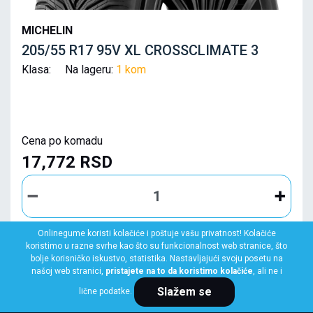
MICHELIN
205/55 R17 95V XL CROSSCLIMATE 3
Klasa: Na lageru:
1 kom
Cena po komadu
17,772 RSD
Onlinegume koristi kolačiće i poštuje vašu privatnost! Kolačiće
koristimo u razne svrhe kao što su funkcionalnost web stranice, što
KUPI ODMAH
bolje korisničko iskustvo, statistika. Nastavljajući svoju posetu na
našoj web stranici,
pristajete na to da koristimo kolačiće
, ali ne i
Slažem se
lične podatke.