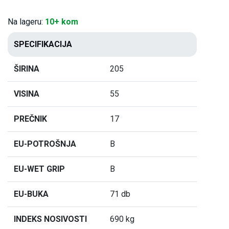
Na lageru:
10+ kom
SPECIFIKACIJA
ŠIRINA
205
VISINA
55
PREČNIK
17
EU-POTROŠNJA
B
EU-WET GRIP
B
EU-BUKA
71 db
INDEKS NOSIVOSTI
690 kg