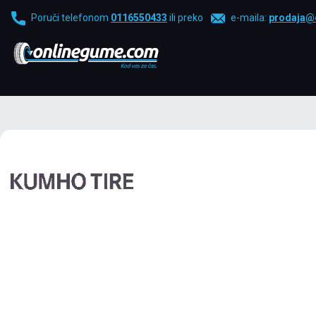
Poruči telefonom
0116550433
ili preko
e-maila:
prodaja@