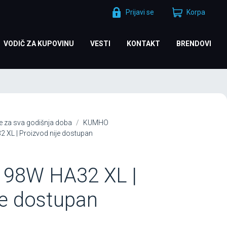
Prijavi se
Korpa
VODIČ ZA KUPOVINU
VESTI
KONTAKT
BRENDOVI
 za sva godišnja doba
KUMHO
XL | Proizvod nije dostupan
 98W HA32 XL |
je dostupan