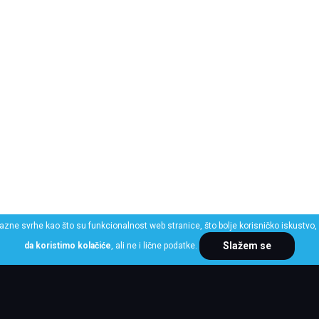
razne svrhe kao što su funkcionalnost web stranice, što bolje korisničko iskustvo, 
Slažem se
da koristimo kolačiće
, ali ne i lične podatke.