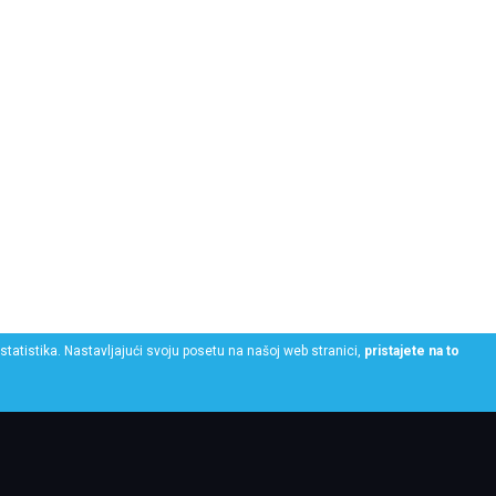
statistika. Nastavljajući svoju posetu na našoj web stranici,
pristajete na to