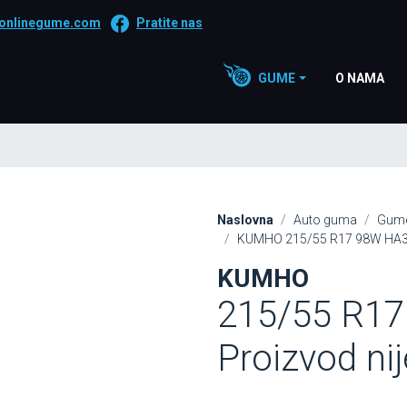
onlinegume.com
Pratite nas
GUME
O NAMA
Naslovna
Auto guma
Gume
KUMHO 215/55 R17 98W HA32 
KUMHO
215/55 R17
Proizvod ni