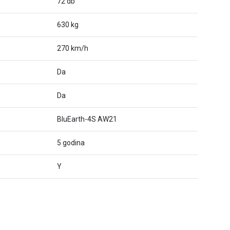
72 db
630 kg
270 km/h
Da
Da
BluEarth-4S AW21
5 godina
Y