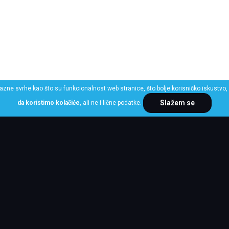
razne svrhe kao što su funkcionalnost web stranice, što bolje korisničko iskustvo, 
Slažem se
da koristimo kolačiće
, ali ne i lične podatke.
ME