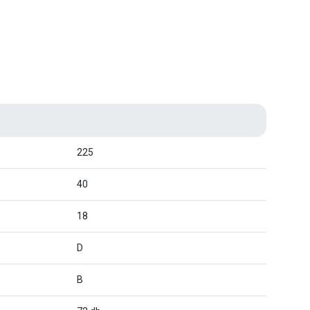
225
40
18
D
B