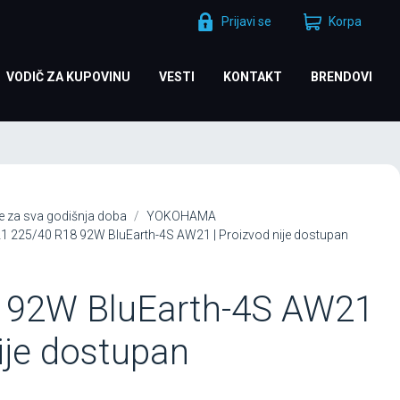
Prijavi se
Korpa
VODIČ ZA KUPOVINU
VESTI
KONTAKT
BRENDOVI
 za sva godišnja doba
YOKOHAMA
225/40 R18 92W BluEarth-4S AW21 | Proizvod nije dostupan
 92W BluEarth-4S AW21
nije dostupan