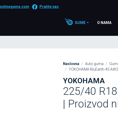
onlinegume.com
Pratite nas
GUME
O NAMA
Naslovna
Auto guma
Gume
YOKOHAMA BluEarth-4S AW21 
YOKOHAMA
225/40 R18
| Proizvod 