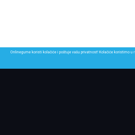
Onlinegume koristi kolačiće i poštuje vašu privatnost! Kolačiće koristimo u 
POGLEDAJ SLIČNE GU