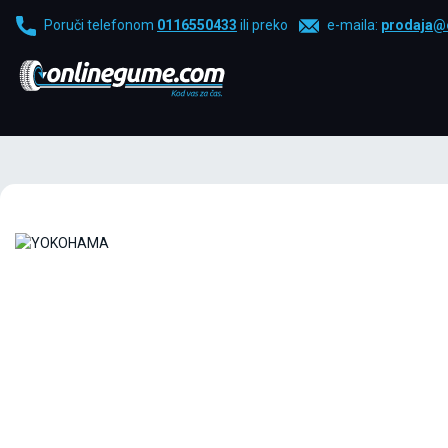
Poruči telefonom
0116550433
ili preko
e-maila:
prodaja@