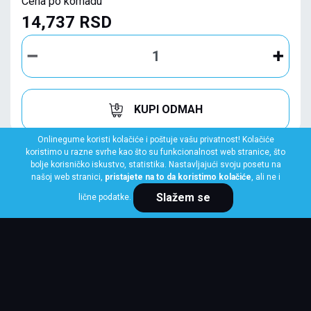
Cena po komadu
14,737 RSD
KUPI ODMAH
Onlinegume koristi kolačiće i poštuje vašu privatnost! Kolačiće
koristimo u razne svrhe kao što su funkcionalnost web stranice, što
bolje korisničko iskustvo, statistika. Nastavljajući svoju posetu na
našoj web stranici,
pristajete na to da koristimo kolačiće
, ali ne i
Slažem se
lične podatke.