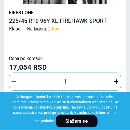
FIRESTONE
225/45 R19 96Y XL FIREHAWK SPORT
Klasa: Na lageru:
2 kom
Cena po komadu
17,054 RSD
Onlinegume koristi kolačiće i poštuje vašu privatnost! Kolačiće
koristimo u razne svrhe kao što su funkcionalnost web stranice, što
KUPI ODMAH
bolje korisničko iskustvo, statistika. Nastavljajući svoju posetu na
našoj web stranici,
pristajete na to da koristimo kolačiće
, ali ne i
Slažem se
lične podatke.