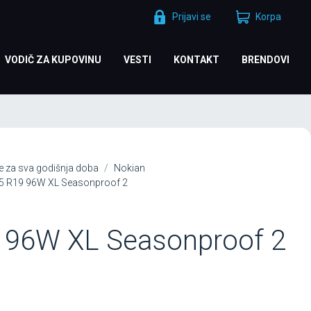
Prijavi se
Korpa
VODIČ ZA KUPOVINU
VESTI
KONTAKT
BRENDOVI
 za sva godišnja doba
Nokian
5 R19 96W XL Seasonproof 2
 96W XL Seasonproof 2