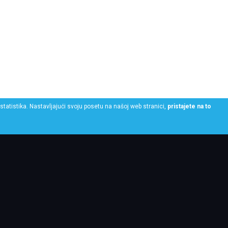
statistika. Nastavljajući svoju posetu na našoj web stranici,
pristajete na to