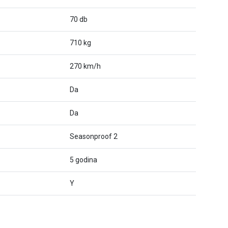
70 db
710 kg
270 km/h
Da
Da
Seasonproof 2
5 godina
Y