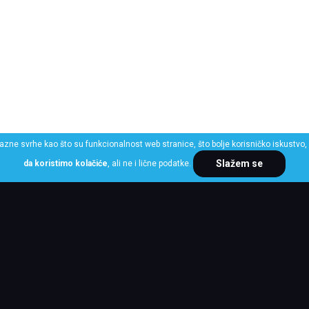
razne svrhe kao što su funkcionalnost web stranice, što bolje korisničko iskustvo, 
Slažem se
da koristimo kolačiće
, ali ne i lične podatke.
ME