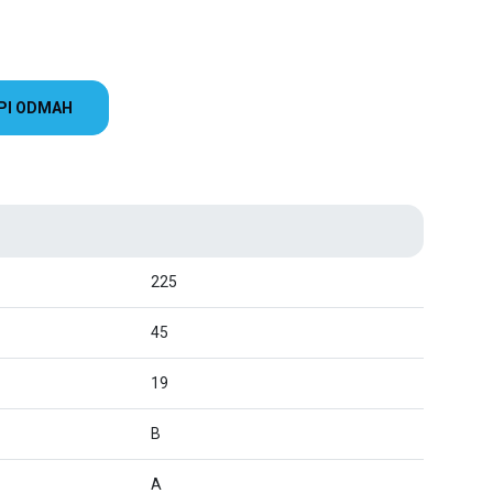
PI ODMAH
225
45
19
B
A