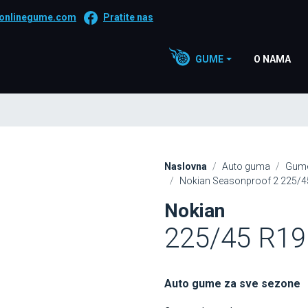
onlinegume.com
Pratite nas
GUME
O NAMA
Naslovna
Auto guma
Gume
Nokian Seasonproof 2 225/4
Nokian
225/45 R19
Auto gume za sve sezone