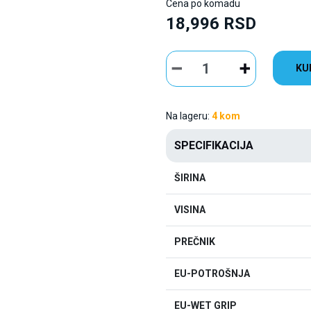
Cena po komadu
18,996 RSD
KU
Na lageru:
4 kom
SPECIFIKACIJA
ŠIRINA
VISINA
PREČNIK
EU-POTROŠNJA
EU-WET GRIP