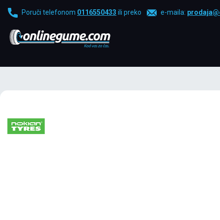
Poruči telefonom
0116550433
ili preko
e-maila:
prodaja@