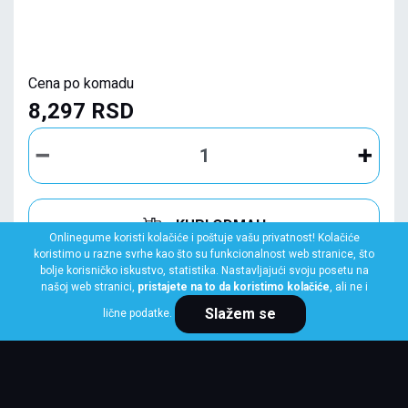
Cena po komadu
8,297 RSD
KUPI ODMAH
Onlinegume koristi kolačiće i poštuje vašu privatnost! Kolačiće
koristimo u razne svrhe kao što su funkcionalnost web stranice, što
bolje korisničko iskustvo, statistika. Nastavljajući svoju posetu na
našoj web stranici,
pristajete na to da koristimo kolačiće
, ali ne i
Slažem se
lične podatke.