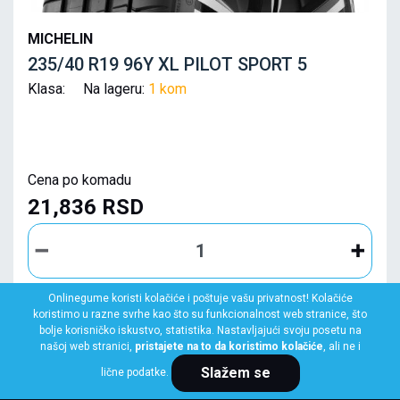
MICHELIN
235/40 R19 96Y XL PILOT SPORT 5
Klasa: Na lageru:
1 kom
Cena po komadu
21,836 RSD
Onlinegume koristi kolačiće i poštuje vašu privatnost! Kolačiće
koristimo u razne svrhe kao što su funkcionalnost web stranice, što
KUPI ODMAH
bolje korisničko iskustvo, statistika. Nastavljajući svoju posetu na
našoj web stranici,
pristajete na to da koristimo kolačiće
, ali ne i
Slažem se
lične podatke.