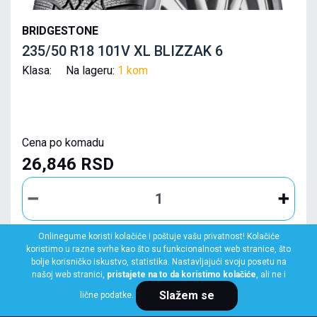
BRIDGESTONE
235/50 R18 101V XL BLIZZAK 6
Klasa: Na lageru:
1 kom
Cena po komadu
26,846 RSD
Onlinegume koristi kolačiće i poštuje vašu privatnost! Kolačiće
koristimo u razne svrhe kao što su funkcionalnost web stranice, što
KUPI ODMAH
bolje korisničko iskustvo, statistika. Nastavljajući svoju posetu na
našoj web stranici,
pristajete na to da koristimo kolačiće
, ali ne i
Slažem se
lične podatke.