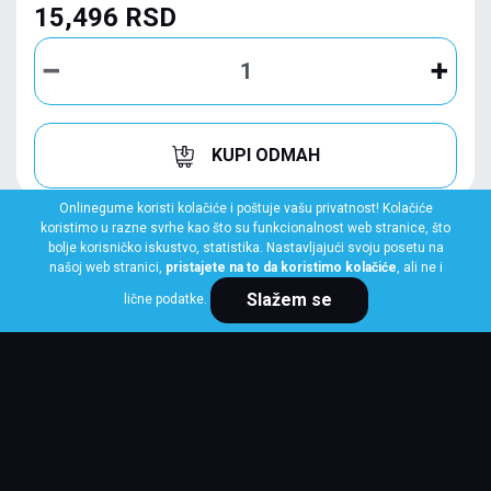
15,496 RSD
KUPI ODMAH
Onlinegume koristi kolačiće i poštuje vašu privatnost! Kolačiće
koristimo u razne svrhe kao što su funkcionalnost web stranice, što
bolje korisničko iskustvo, statistika. Nastavljajući svoju posetu na
našoj web stranici,
pristajete na to da koristimo kolačiće
, ali ne i
Slažem se
lične podatke.
BRIDGESTONE