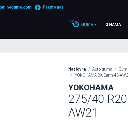
onlinegume.com
Pratite nas
GUME
O NAMA
Naslovna
Auto guma
Gume
YOKOHAMA BluEarth-4S AW21
YOKOHAMA
275/40 R20
AW21