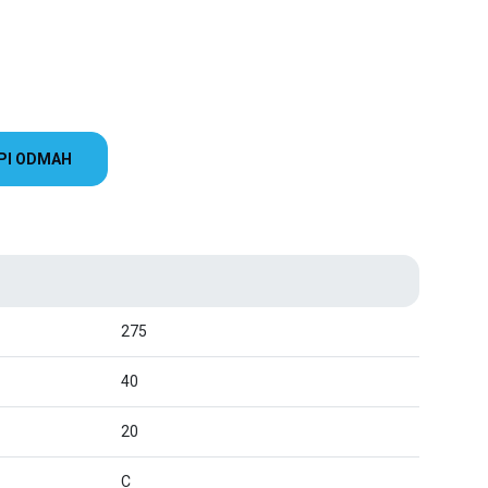
PI ODMAH
275
40
20
C