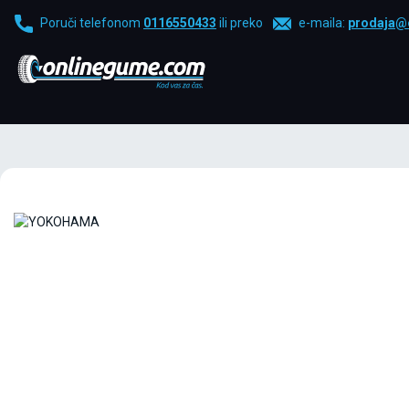
Poruči telefonom
0116550433
ili preko
e-maila:
prodaja@