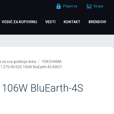
Prijavi se
Korpa
VODIČ ZA KUPOVINU
VESTI
KONTAKT
BRENDOVI
 za sva godišnja doba
YOKOHAMA
 275/40 R20 106W BluEarth-4S AW21
 106W BluEarth-4S