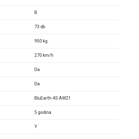
B
73 db
950 kg
270 km/h
Da
Da
BluEarth-4S AW21
5 godina
Y