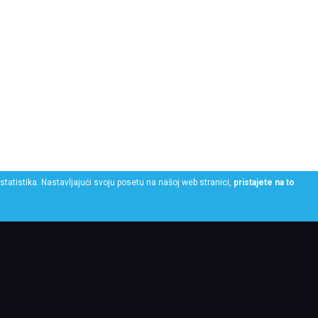
statistika. Nastavljajući svoju posetu na našoj web stranici,
pristajete na to