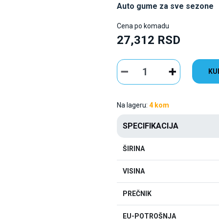
Auto gume za sve sezone
Cena po komadu
27,312 RSD
KU
Na lageru:
4 kom
SPECIFIKACIJA
ŠIRINA
VISINA
PREČNIK
EU-POTROŠNJA