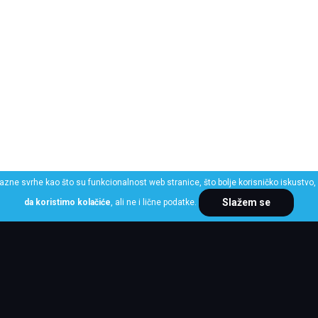
razne svrhe kao što su funkcionalnost web stranice, što bolje korisničko iskustvo, 
Slažem se
da koristimo kolačiće
, ali ne i lične podatke.
ME