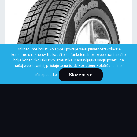
Onlinegume koristi kolačiće i poštuje vašu privatnost! Kolačiće
SAVA
koristimo u razne svrhe kao što su funkcionalnost web stranice, što
145/70 R13 71T EFFECTA+
bolje korisničko iskustvo, statistika. Nastavljajući svoju posetu na
našoj web stranici,
pristajete na to da koristimo kolačiće
, ali ne i
Klasa: Na lageru:
4 kom
Slažem se
lične podatke.
Cena po komadu
5,712 RSD