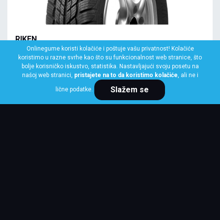
RIKEN
Onlinegume koristi kolačiće i poštuje vašu privatnost! Kolačiće
145/70 R13 71Q SNOWTIME
koristimo u razne svrhe kao što su funkcionalnost web stranice, što
Klasa: Na lageru:
1 kom
bolje korisničko iskustvo, statistika. Nastavljajući svoju posetu na
našoj web stranici,
pristajete na to da koristimo kolačiće
, ali ne i
Slažem se
lične podatke.
Cena po komadu
4,124 RSD
KUPI ODMAH