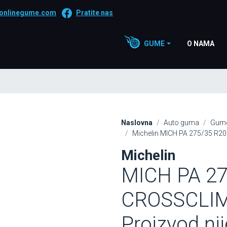
onlinegume.com
Pratite nas
GUME
O NAMA
Naslovna
Auto guma
Gume
Michelin MICH PA 275/35 R20
Michelin
MICH PA 27
CROSSCLIM
Proizvod ni