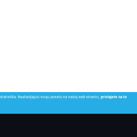
statistika. Nastavljajući svoju posetu na našoj web stranici,
pristajete na to