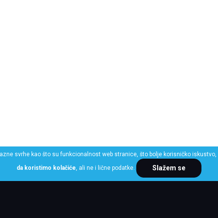
razne svrhe kao što su funkcionalnost web stranice, što bolje korisničko iskustvo, 
Slažem se
da koristimo kolačiće
, ali ne i lične podatke.