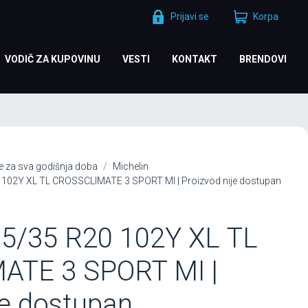
Prijavi se
Korpa
VODIČ ZA KUPOVINU
VESTI
KONTAKT
BRENDOVI
 za sva godišnja doba
Michelin
 102Y XL TL CROSSCLIMATE 3 SPORT MI | Proizvod nije dostupan
5/35 R20 102Y XL TL
ATE 3 SPORT MI |
je dostupan