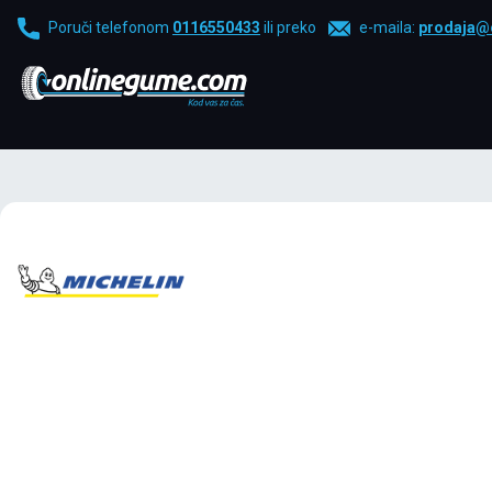
Poruči telefonom
0116550433
ili preko
e-maila:
prodaja@