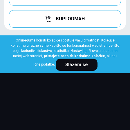
KUPI ODMAH
Onlinegume koristi kolačiće i poštuje vašu privatnost! Kolačiće
koristimo u razne svrhe kao što su funkcionalnost web stranice, što
bolje korisničko iskustvo, statistika. Nastavljajući svoju posetu na
našoj web stranici,
pristajete na to da koristimo kolačiće
, ali ne i
Slažem se
lične podatke.
LAUFENN
155/65 R14 75T G FIT 4S LH71
Klasa: Na lageru:
1 kom