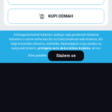
KUPI ODMAH
Onlinegume koristi kolačiće i poštuje vašu privatnost! Kolačiće
koristimo u razne svrhe kao što su funkcionalnost web stranice, što
bolje korisničko iskustvo, statistika. Nastavljajući svoju posetu na
našoj web stranici,
pristajete na to da koristimo kolačiće
, ali ne i
Slažem se
lične podatke.
HANKOOK
155/70 R13 75T W442 WINTER I*CEPT RS
Klasa: Na lageru:
1 kom