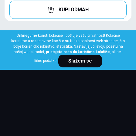
KUPI ODMAH
Onlinegume koristi kolačiće i poštuje vašu privatnost! Kolačiće
koristimo u razne svrhe kao što su funkcionalnost web stranice, što
bolje korisničko iskustvo, statistika. Nastavljajući svoju posetu na
našoj web stranici,
pristajete na to da koristimo kolačiće
, ali ne i
Slažem se
lične podatke.
FULDA
165/60 R14 75T ECOCONTROL
Klasa: Na lageru:
10+ kom