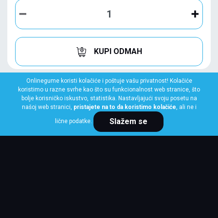
KUPI ODMAH
Onlinegume koristi kolačiće i poštuje vašu privatnost! Kolačiće
koristimo u razne svrhe kao što su funkcionalnost web stranice, što
bolje korisničko iskustvo, statistika. Nastavljajući svoju posetu na
našoj web stranici,
pristajete na to da koristimo kolačiće
, ali ne i
Slažem se
lične podatke.
LASSA
185/55 R16 87V XL GREENWAYS