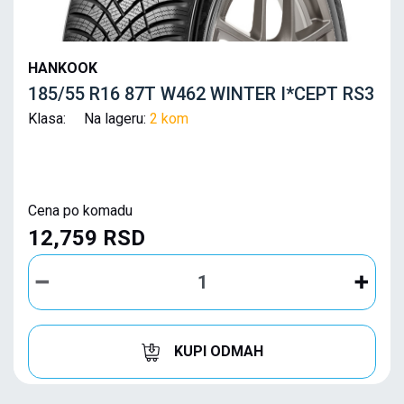
HANKOOK
185/55 R16 87T W462 WINTER I*CEPT RS3
Klasa: Na lageru:
2 kom
Cena po komadu
12,759 RSD
KUPI ODMAH