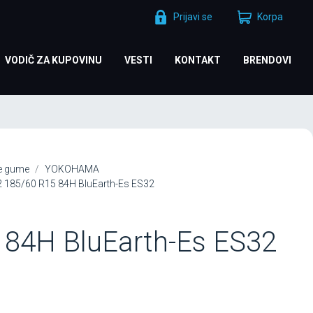
Prijavi se
Korpa
VODIČ ZA KUPOVINU
VESTI
KONTAKT
BRENDOVI
je gume
YOKOHAMA
185/60 R15 84H BluEarth-Es ES32
 84H BluEarth-Es ES32