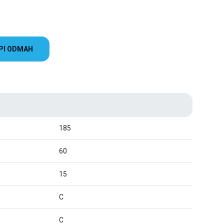
PI ODMAH
185
60
15
C
C