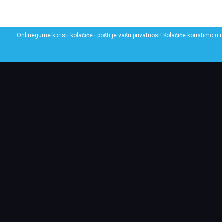
Onlinegume koristi kolačiće i poštuje vašu privatnost! Kolačiće koristimo u 
POGLEDAJ SLIČNE GU