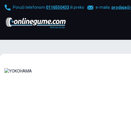
Poruči telefonom
0116550433
ili preko
e-maila:
prodaja@