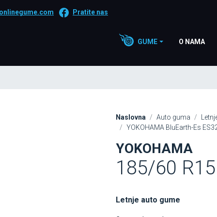
onlinegume.com
Pratite nas
GUME
O NAMA
Naslovna
Auto guma
Letn
YOKOHAMA BluEarth-Es ES32 
YOKOHAMA
185/60 R15
Letnje auto gume