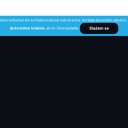
razne svrhe kao što su funkcionalnost web stranice, što bolje korisničko iskustvo, 
Slažem se
da koristimo kolačiće
, ali ne i lične podatke.
ME