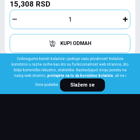
15,308 RSD
KUPI ODMAH
Onlinegume koristi kolačiće i poštuje vašu privatnost! Kolačiće
koristimo u razne svrhe kao što su funkcionalnost web stranice, što
bolje korisničko iskustvo, statistika. Nastavljajući svoju posetu na
našoj web stranici,
pristajete na to da koristimo kolačiće
, ali ne i
Slažem se
lične podatke.
KUMHO