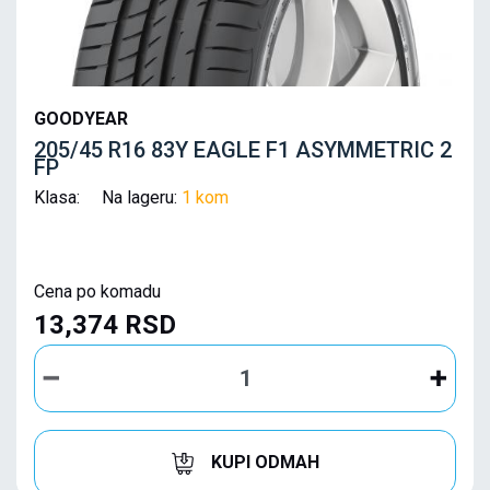
GOODYEAR
205/45 R16 83Y EAGLE F1 ASYMMETRIC 2
FP
Klasa: Na lageru:
1 kom
Cena po komadu
13,374 RSD
KUPI ODMAH