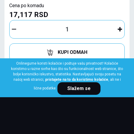
Cena po komadu
17,117 RSD
KUPI ODMAH
Onlinegume koristi kolačiće i poštuje vašu privatnost! Kolačiće
koristimo u razne svrhe kao što su funkcionalnost web stranice, što
bolje korisničko iskustvo, statistika. Nastavljajući svoju posetu na
našoj web stranici,
pristajete na to da koristimo kolačiće
, ali ne i
Slažem se
lične podatke.