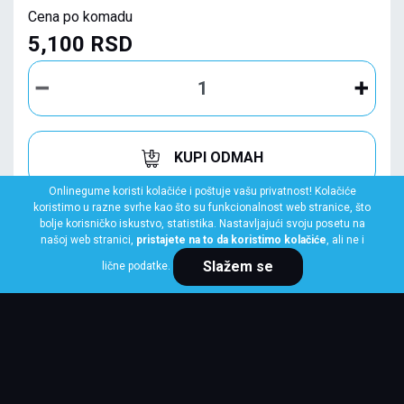
Cena po komadu
5,100 RSD
KUPI ODMAH
Onlinegume koristi kolačiće i poštuje vašu privatnost! Kolačiće
koristimo u razne svrhe kao što su funkcionalnost web stranice, što
bolje korisničko iskustvo, statistika. Nastavljajući svoju posetu na
našoj web stranici,
pristajete na to da koristimo kolačiće
, ali ne i
Slažem se
lične podatke.