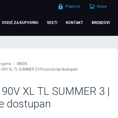
Prijavi se
Korpa
VODIČ ZA KUPOVINU
VESTI
KONTAKT
BRENDOVI
je gume
RIKEN
90V XL TL SUMMER 3 | Proizvod nije dostupan
 90V XL TL SUMMER 3 |
je dostupan