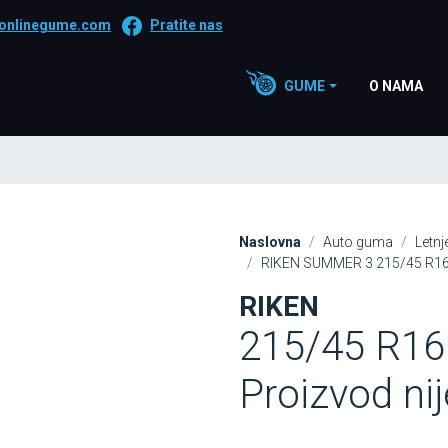
onlinegume.com
Pratite nas
GUME
O NAMA
Naslovna
Auto guma
Letn
RIKEN SUMMER 3 215/45 R16 
RIKEN
215/45 R16
Proizvod ni