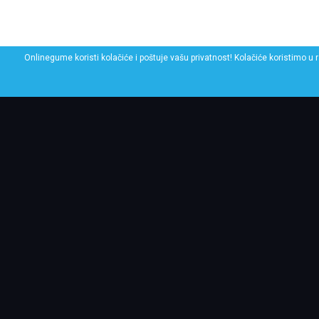
Onlinegume koristi kolačiće i poštuje vašu privatnost! Kolačiće koristimo u 
POGLEDAJ SLIČNE GU