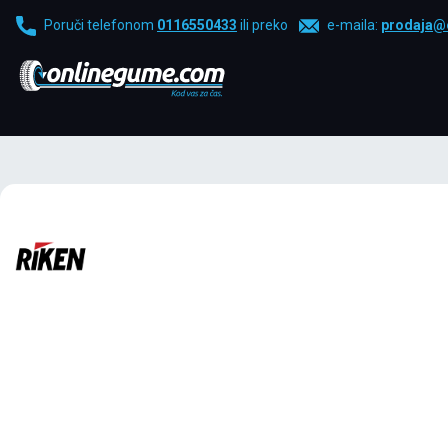
Poruči telefonom
0116550433
ili preko
e-maila:
prodaja@