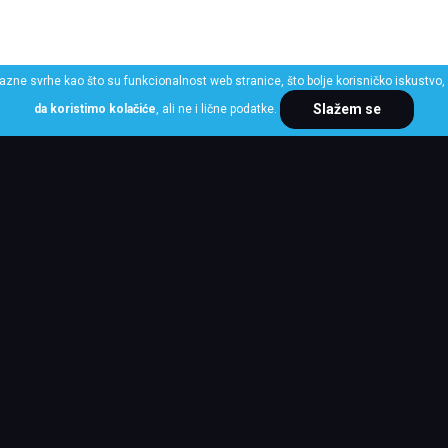
razne svrhe kao što su funkcionalnost web stranice, što bolje korisničko iskustvo, 
Slažem se
da koristimo kolačiće
, ali ne i lične podatke.
ME