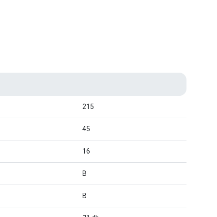
215
45
16
B
B