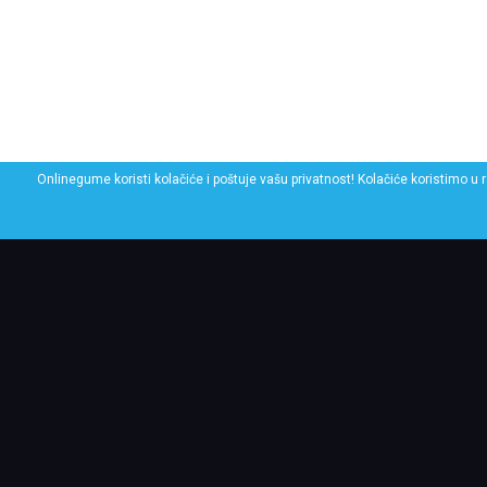
Onlinegume koristi kolačiće i poštuje vašu privatnost! Kolačiće koristimo u 
POGLEDAJ SLIČNE GU