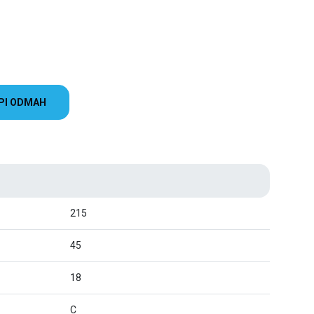
PI ODMAH
215
45
18
C