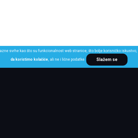
razne svrhe kao što su funkcionalnost web stranice, što bolje korisničko iskustvo, 
Slažem se
da koristimo kolačiće
, ali ne i lične podatke.
ME