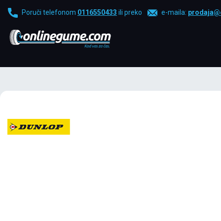
Poruči telefonom
0116550433
ili preko
e-maila:
prodaja@