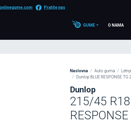
onlinegume.com
Pratite nas
GUME
O NAMA
Naslovna
Auto guma
Letn
Dunlop BLUE RESPONSE TG 
Dunlop
215/45 R18
RESPONSE 