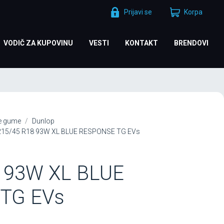
Prijavi se
Korpa
VODIČ ZA KUPOVINU
VESTI
KONTAKT
BRENDOVI
je gume
Dunlop
215/45 R18 93W XL BLUE RESPONSE TG EVs
 93W XL BLUE
TG EVs