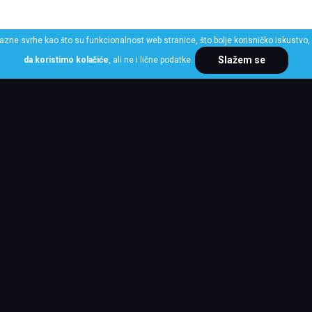
razne svrhe kao što su funkcionalnost web stranice, što bolje korisničko iskustvo, 
Slažem se
da koristimo kolačiće
, ali ne i lične podatke.
ME