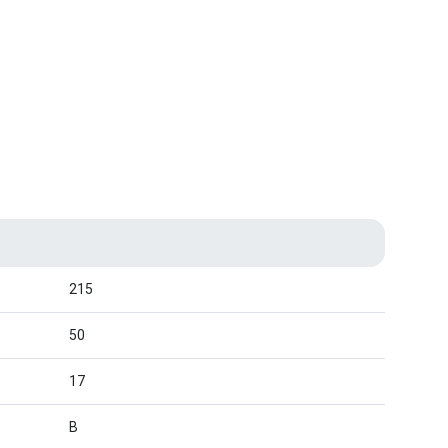
215
50
17
B