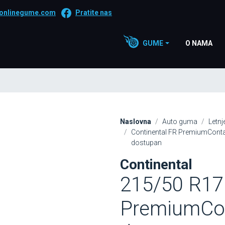
onlinegume.com
Pratite nas
GUME
O NAMA
Naslovna
Auto guma
Letn
Continental FR PremiumConta
dostupan
Continental
215/50 R17
PremiumCont