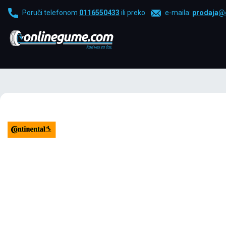
Poruči telefonom
0116550433
ili preko
e-maila:
prodaja@