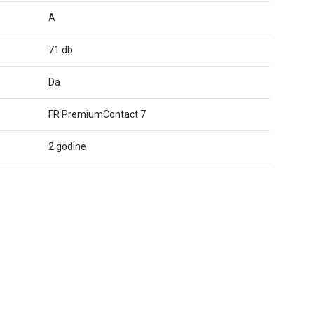
A
71 db
Da
FR PremiumContact 7
2 godine