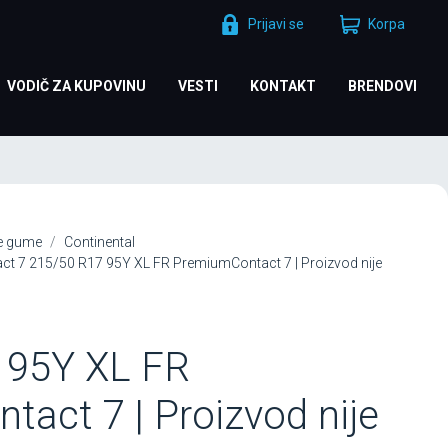
Prijavi se
Korpa
VODIČ ZA KUPOVINU
VESTI
KONTAKT
BRENDOVI
je gume
Continental
ct 7 215/50 R17 95Y XL FR PremiumContact 7 | Proizvod nije
 95Y XL FR
act 7 | Proizvod nije