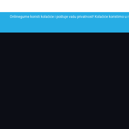
Onlinegume koristi kolačiće i poštuje vašu privatnost! Kolačiće koristimo u 
POGLEDAJ SLIČNE GU