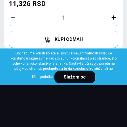
11,326 RSD
KUPI ODMAH
Onlinegume koristi kolačiće i poštuje vašu privatnost! Kolačiće
koristimo u razne svrhe kao što su funkcionalnost web stranice, što
bolje korisničko iskustvo, statistika. Nastavljajući svoju posetu na
našoj web stranici,
pristajete na to da koristimo kolačiće
, ali ne i
Slažem se
lične podatke.
HANKOOK