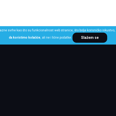
razne svrhe kao što su funkcionalnost web stranice, što bolje korisničko iskustvo, 
Slažem se
da koristimo kolačiće
, ali ne i lične podatke.
ME