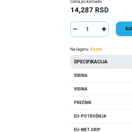
Cena po komadu
14,287 RSD
KU
Na lageru:
4 kom
SPECIFIKACIJA
ŠIRINA
VISINA
PREČNIK
EU-POTROŠNJA
EU-WET GRIP