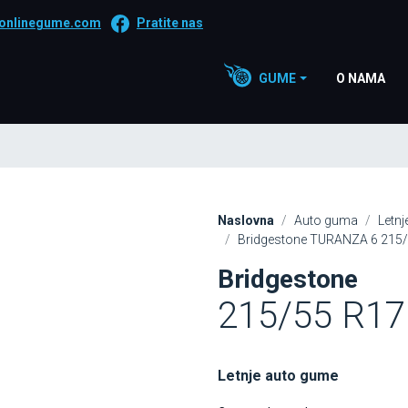
onlinegume.com
Pratite nas
GUME
O NAMA
Naslovna
Auto guma
Letn
Bridgestone TURANZA 6 215
Bridgestone
215/55 R1
Letnje auto gume