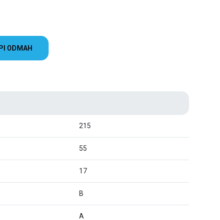
PI ODMAH
215
55
17
B
A