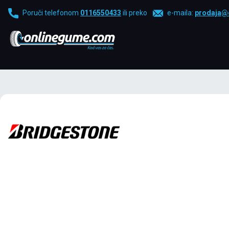
Poruči telefonom
0116550433
ili preko
e-maila:
prodaja@