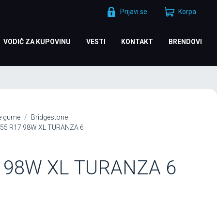
Prijavi se
Korpa
VODIČ ZA KUPOVINU
VESTI
KONTAKT
BRENDOVI
je gume
Bridgestone
/55 R17 98W XL TURANZA 6
7 98W XL TURANZA 6