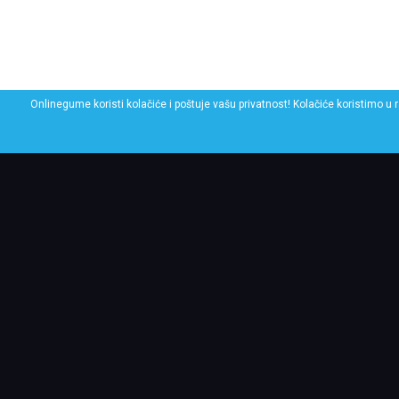
Onlinegume koristi kolačiće i poštuje vašu privatnost! Kolačiće koristimo u 
POGLEDAJ SLIČNE GU