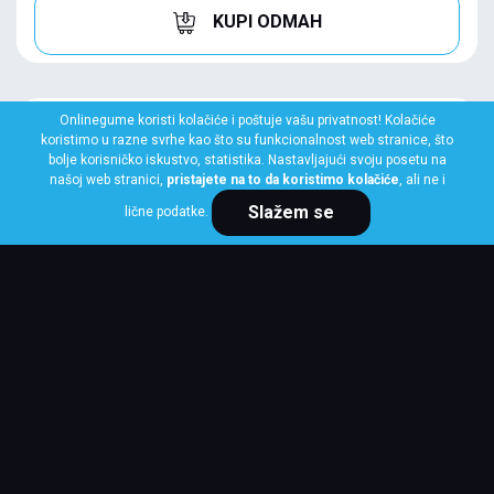
KUPI ODMAH
Onlinegume koristi kolačiće i poštuje vašu privatnost! Kolačiće
koristimo u razne svrhe kao što su funkcionalnost web stranice, što
bolje korisničko iskustvo, statistika. Nastavljajući svoju posetu na
našoj web stranici,
pristajete na to da koristimo kolačiće
, ali ne i
Slažem se
lične podatke.
HANKOOK
215/60 R17 96H WINTER I*CEPT EVO 3
W330
Klasa: Na lageru:
1 kom