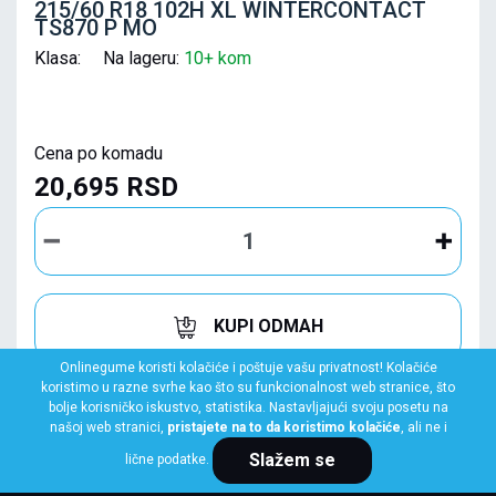
215/60 R18 102H XL WINTERCONTACT
TS870 P MO
Klasa: Na lageru:
10+ kom
Cena po komadu
20,695 RSD
KUPI ODMAH
Onlinegume koristi kolačiće i poštuje vašu privatnost! Kolačiće
koristimo u razne svrhe kao što su funkcionalnost web stranice, što
bolje korisničko iskustvo, statistika. Nastavljajući svoju posetu na
našoj web stranici,
pristajete na to da koristimo kolačiće
, ali ne i
Slažem se
lične podatke.