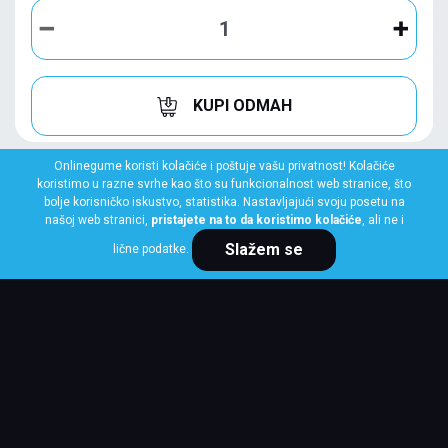
KUPI ODMAH
Onlinegume koristi kolačiće i poštuje vašu privatnost! Kolačiće
koristimo u razne svrhe kao što su funkcionalnost web stranice, što
bolje korisničko iskustvo, statistika. Nastavljajući svoju posetu na
našoj web stranici,
pristajete na to da koristimo kolačiće
, ali ne i
Slažem se
lične podatke.
BRIDGESTONE
225/40 R18 92Y XL TURANZA ALLSEASON