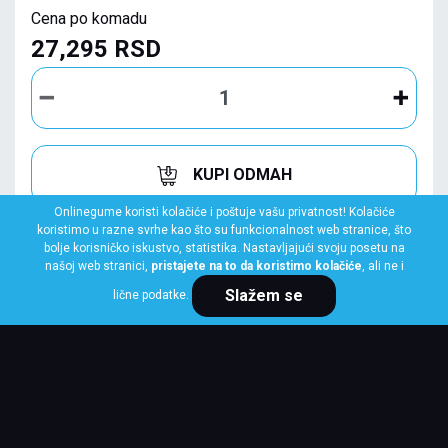
Cena po komadu
27,295 RSD
KUPI ODMAH
Onlinegume koristi kolačiće i poštuje vašu privatnost! Kolačiće
koristimo u razne svrhe kao što su funkcionalnost web stranice, što
bolje korisničko iskustvo, statistika. Nastavljajući svoju posetu na
našoj web stranici,
pristajete na to da koristimo kolačiće
, ali ne i
Slažem se
lične podatke.