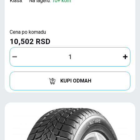
Klasa: Na lageru:
10+ kom
Cena po komadu
10,502 RSD
KUPI ODMAH