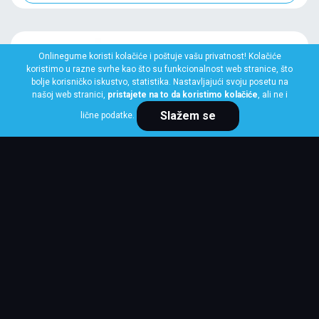
Onlinegume koristi kolačiće i poštuje vašu privatnost! Kolačiće
koristimo u razne svrhe kao što su funkcionalnost web stranice, što
bolje korisničko iskustvo, statistika. Nastavljajući svoju posetu na
našoj web stranici,
pristajete na to da koristimo kolačiće
, ali ne i
Slažem se
lične podatke.
LINGLONG
225/45 R17 94V GREEN-MAX WINTER UHP
Klasa: Na lageru:
10+ kom
Cena po komadu