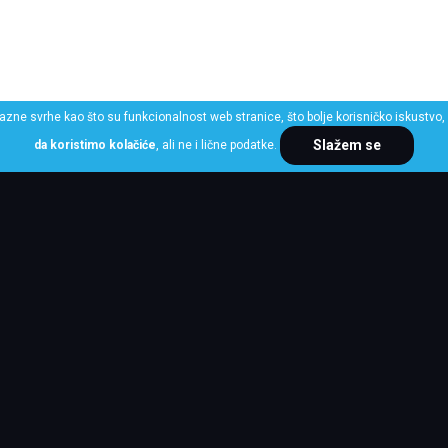
razne svrhe kao što su funkcionalnost web stranice, što bolje korisničko iskustvo, 
Slažem se
da koristimo kolačiće
, ali ne i lične podatke.
ME