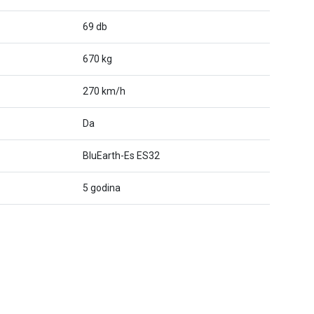
69 db
670 kg
270 km/h
Da
BluEarth-Es ES32
5 godina