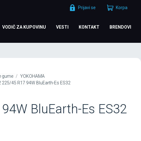
Prijavi se
Korpa
VODIČ ZA KUPOVINU
VESTI
KONTAKT
BRENDOVI
je gume
YOKOHAMA
 225/45 R17 94W BluEarth-Es ES32
 94W BluEarth-Es ES32