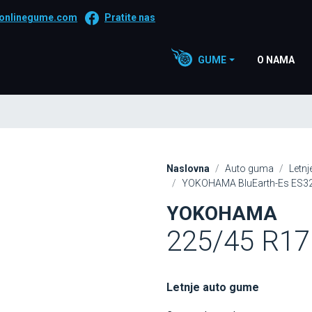
onlinegume.com
Pratite nas
GUME
O NAMA
Naslovna
Auto guma
Letn
YOKOHAMA BluEarth-Es ES32
YOKOHAMA
225/45 R17
Letnje auto gume