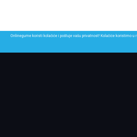
Onlinegume koristi kolačiće i poštuje vašu privatnost! Kolačiće koristimo u 
POGLEDAJ SLIČNE GU