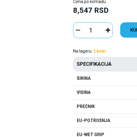
Cena po komadu
8,547 RSD
KU
Na lageru:
1 kom
SPECIFIKACIJA
ŠIRINA
VISINA
PREČNIK
EU-POTROŠNJA
EU-WET GRIP