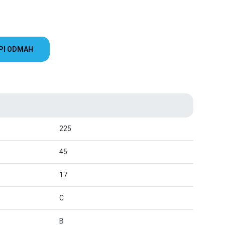
PI ODMAH
225
45
17
C
B