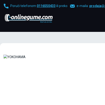
Poruči telefonom
0116550433
ili preko
e-maila:
prodaja@