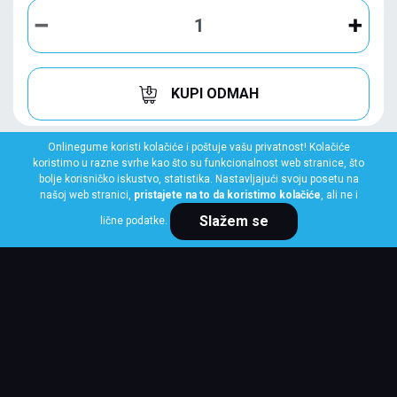
KUPI ODMAH
Onlinegume koristi kolačiće i poštuje vašu privatnost! Kolačiće
koristimo u razne svrhe kao što su funkcionalnost web stranice, što
bolje korisničko iskustvo, statistika. Nastavljajući svoju posetu na
našoj web stranici,
pristajete na to da koristimo kolačiće
, ali ne i
Slažem se
lične podatke.
YOKOHAMA
225/50 R17 94V BluEarth-Es ES32