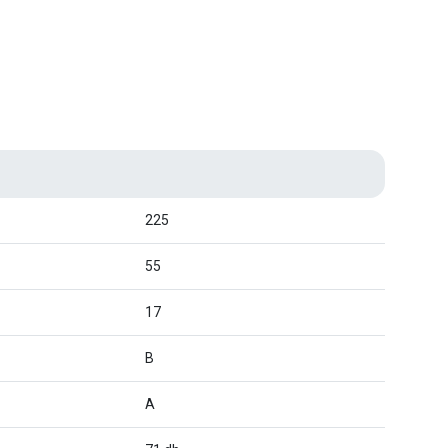
225
55
17
B
A