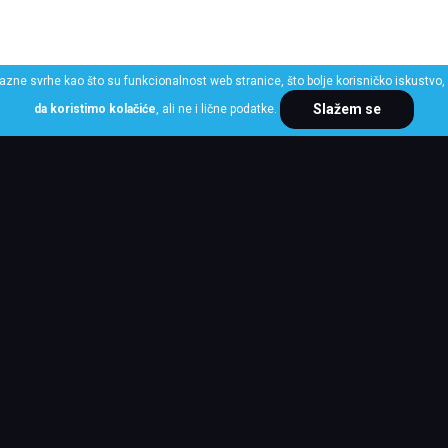
razne svrhe kao što su funkcionalnost web stranice, što bolje korisničko iskustvo, 
Slažem se
da koristimo kolačiće
, ali ne i lične podatke.
ME