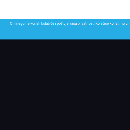
Onlinegume koristi kolačiće i poštuje vašu privatnost! Kolačiće koristimo u 
POGLEDAJ SLIČNE GU