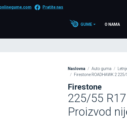
onlinegume.com
Pratite nas
GUME
O NAMA
Naslovna
Auto guma
Letn
Firestone ROADHAWK 2 225/5
Firestone
225/55 R17
Proizvod ni