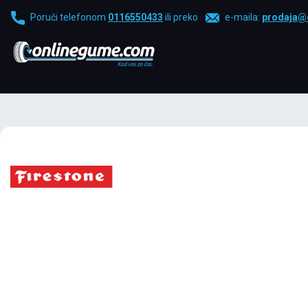
Poruči telefonom
0116550433
ili preko
e-maila:
prodaja@