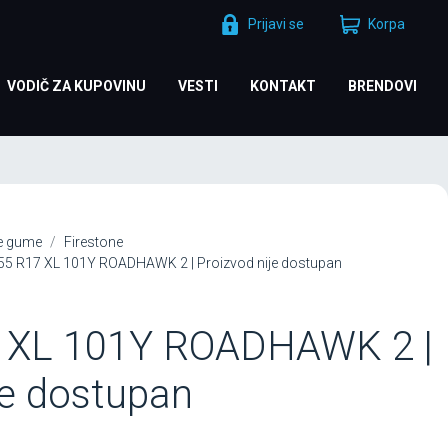
Prijavi se
Korpa
VODIČ ZA KUPOVINU
VESTI
KONTAKT
BRENDOVI
je gume
Firestone
5 R17 XL 101Y ROADHAWK 2 | Proizvod nije dostupan
 XL 101Y ROADHAWK 2 |
je dostupan