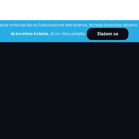
razne svrhe kao što su funkcionalnost web stranice, što bolje korisničko iskustvo, 
Slažem se
da koristimo kolačiće
, ali ne i lične podatke.
ME