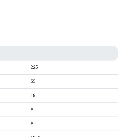
225
55
18
A
A