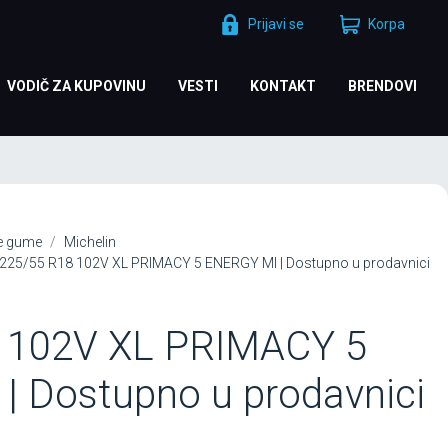
Prijavi se
Korpa
VODIČ ZA KUPOVINU
VESTI
KONTAKT
BRENDOVI
je gume
Michelin
225/55 R18 102V XL PRIMACY 5 ENERGY MI | Dostupno u prodavnici
 102V XL PRIMACY 5
| Dostupno u prodavnici