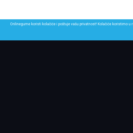
Onlinegume koristi kolačiće i poštuje vašu privatnost! Kolačiće koristimo u 
POGLEDAJ SLIČNE GU