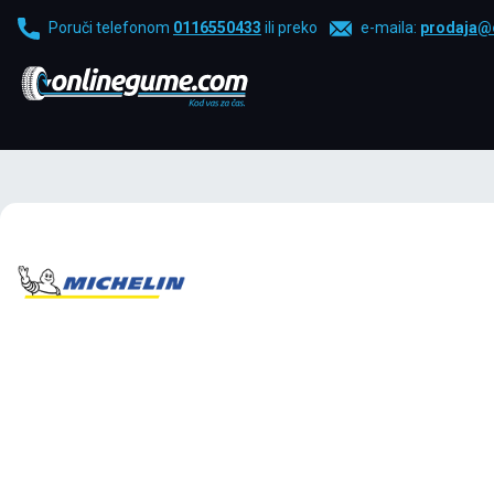
Poruči telefonom
0116550433
ili preko
e-maila:
prodaja@