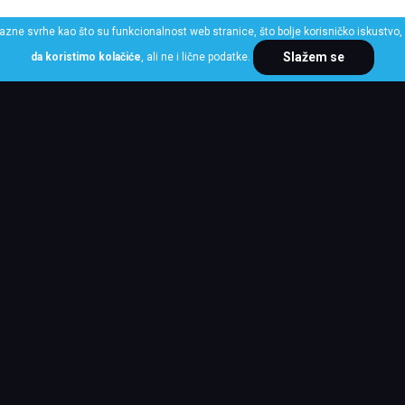
razne svrhe kao što su funkcionalnost web stranice, što bolje korisničko iskustvo, 
Slažem se
da koristimo kolačiće
, ali ne i lične podatke.
ME