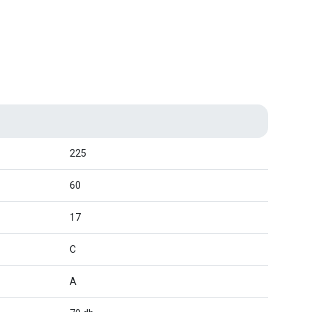
225
60
17
C
A