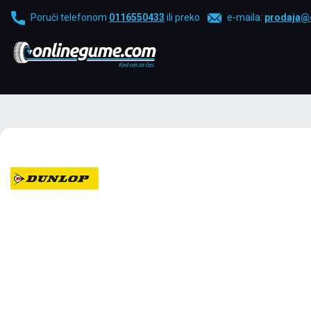
Poruči telefonom
0116550433
ili preko
e-maila:
prodaja@