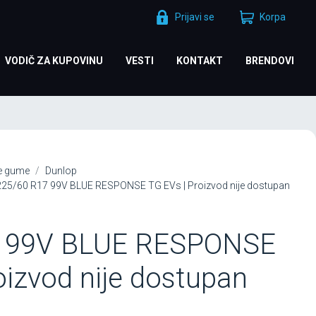
Prijavi se
Korpa
VODIČ ZA KUPOVINU
VESTI
KONTAKT
BRENDOVI
je gume
Dunlop
5/60 R17 99V BLUE RESPONSE TG EVs | Proizvod nije dostupan
7 99V BLUE RESPONSE
oizvod nije dostupan