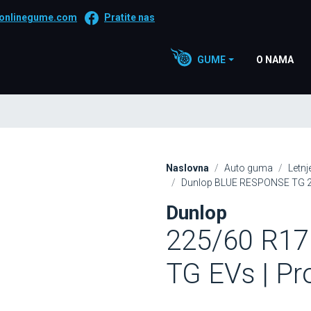
onlinegume.com
Pratite nas
GUME
O NAMA
Naslovna
Auto guma
Letn
Dunlop BLUE RESPONSE TG 22
Dunlop
225/60 R1
TG EVs | Pr