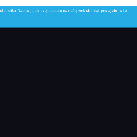
statistika. Nastavljajući svoju posetu na našoj web stranici,
pristajete na to