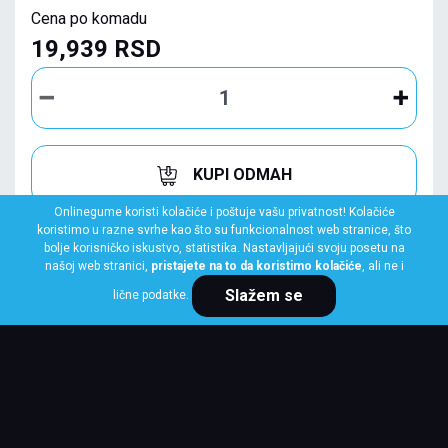
Cena po komadu
19,939 RSD
KUPI ODMAH
Onlinegume koristi kolačiće i poštuje vašu privatnost! Kolačiće
koristimo u razne svrhe kao što su funkcionalnost web stranice, što
bolje korisničko iskustvo, statistika. Nastavljajući svoju posetu na
našoj web stranici,
pristajete na to da koristimo kolačiće
, ali ne i
Slažem se
lične podatke.