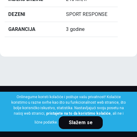
DEZENI
SPORT RESPONSE
GARANCIJA
3 godine
Onlinegume koristi kolačiće i poštuje vašu privatnost! Kolačiće
koristimo u razne svrhe kao što su funkcionalnost web stranice, što
bolje korisničko iskustvo, statistika. Nastavljajući svoju posetu na
našoj web stranici,
pristajete na to da koristimo kolačiće
, ali ne i
Slažem se
lične podatke.