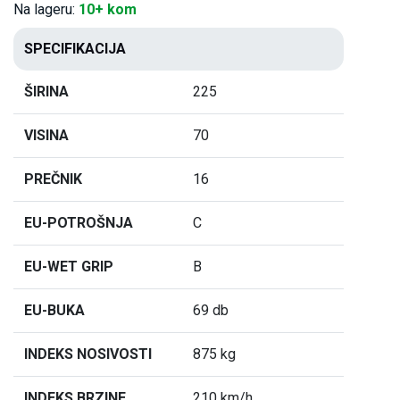
Na lageru:
10+ kom
SPECIFIKACIJA
ŠIRINA
225
VISINA
70
PREČNIK
16
EU-POTROŠNJA
C
EU-WET GRIP
B
EU-BUKA
69 db
INDEKS NOSIVOSTI
875 kg
INDEKS BRZINE
210 km/h