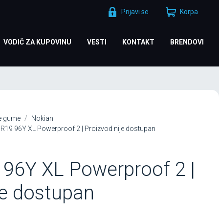
Prijavi se
Korpa
VODIČ ZA KUPOVINU
VESTI
KONTAKT
BRENDOVI
je gume
Nokian
R19 96Y XL Powerproof 2 | Proizvod nije dostupan
96Y XL Powerproof 2 |
je dostupan