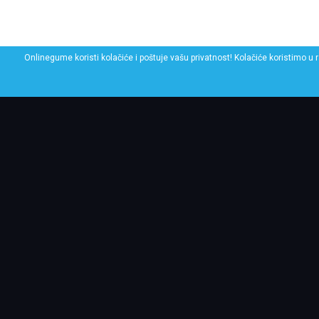
Onlinegume koristi kolačiće i poštuje vašu privatnost! Kolačiće koristimo u 
POGLEDAJ SLIČNE GU