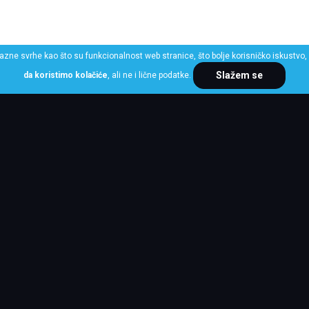
razne svrhe kao što su funkcionalnost web stranice, što bolje korisničko iskustvo, 
Slažem se
da koristimo kolačiće
, ali ne i lične podatke.
ME