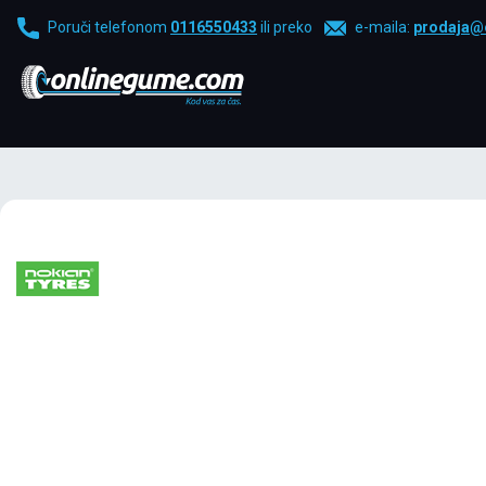
Poruči telefonom
0116550433
ili preko
e-maila:
prodaja@