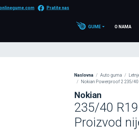
onlinegume.com
Pratite nas
GUME
O NAMA
Naslovna
Auto guma
Letn
Nokian Powerproof 2 235/40 
Nokian
235/40 R19 
Proizvod ni