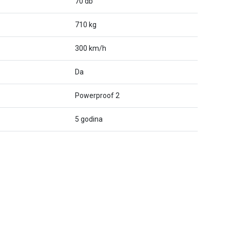
70 db
710 kg
300 km/h
Da
Powerproof 2
5 godina