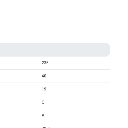
235
40
19
C
A